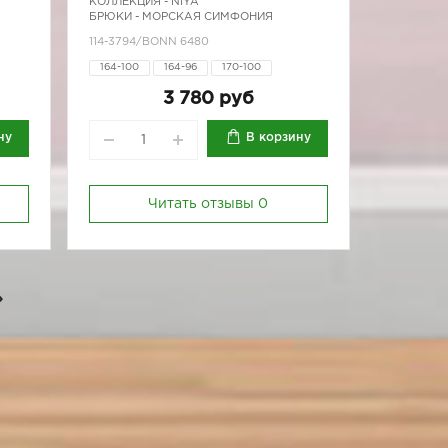
КОЛЛЕКЦИЯ -
NIYA
БРЮКИ - МОРСКАЯ СИМФОНИЯ
114-3794/BONN 6480
164-100
164-96
170-100
170-80
170-84
170-88
170-92
3 780 руб
170-96
ну
В корзину
Читать отзывы
0