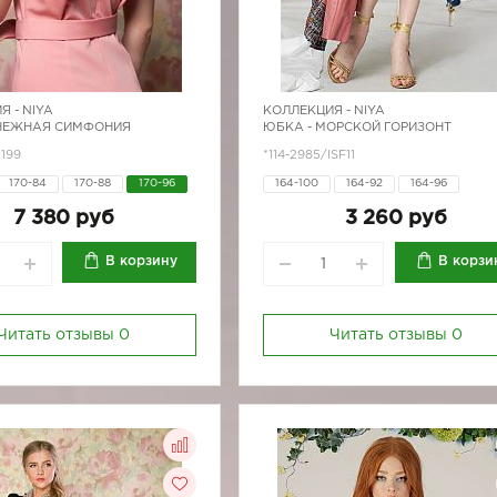
Я -
NIYA
КОЛЛЕКЦИЯ -
NIYA
 НЕЖНАЯ СИМФОНИЯ
ЮБКА - МОРСКОЙ ГОРИЗОНТ
1199
*114-2985/ISF11
170-84
170-88
170-96
164-100
164-92
164-96
170-100
170-80
170-84
7 380 руб
3 260 руб
170-88
170-96
В корзину
В корзи
Читать отзывы
0
Читать отзывы
0