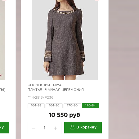
КОЛЛЕКЦИЯ -
NIYA
ТЫ)
ПЛАТЬЕ - ЧАЙНАЯ ЦЕРЕМОНИЯ
*114-2913/F236
164-88
164-96
170-80
170-84
10 550 руб
ну
В корзину