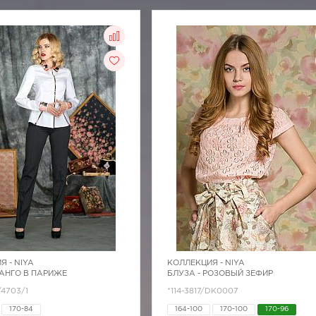
Я -
NIYA
КОЛЛЕКЦИЯ -
NIYA
ТАНГО В ПАРИЖЕ
БЛУЗА - РОЗОВЫЙ ЗЕФИР
/4703/1
*114-3817/DK0007
170-84
164-100
170-100
170-96