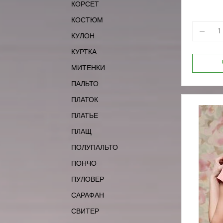
КОРСЕТ
КОСТЮМ
КУЛОН
КУРТКА
МИТЕНКИ
ПАЛЬТО
ПЛАТОК
ПЛАТЬЕ
ПЛАЩ
ПОЛУПАЛЬТО
ПОНЧО
ПУЛОВЕР
САРАФАН
СВИТЕР