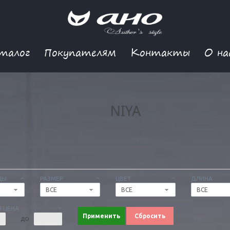
талог
Покупателям
Контакты
О на
NIYA
ДЫ
РАЗМЕР
ЦВЕТ
ДЛИНА
ВСЕ
ВСЕ
ВСЕ
 ЦЕНА
Применить
Сбросить
ДО