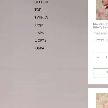
СЕРЬГИ
ТОП
ТУНИКА
КОЛЛЕКЦИ
ХУДИ
ПЛАТЬЕ -
ШАРФ
*114-3805/
ШОРТЫ
170-80
ЮБКА