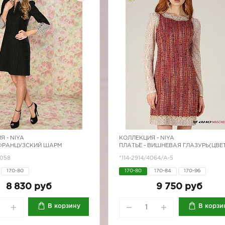
Я -
NIYA
КОЛЛЕКЦИЯ -
NIYA
 ФРАНЦУЗСКИЙ ШАРМ
ПЛАТЬЕ - ВИШНЕВАЯ ГЛАЗУРЬ(ЦВЕ
4058
*114-2914/4064/A-5
170-80
170-80
170-84
170-96
8 830 руб
9 750 руб
В корзину
В корзи