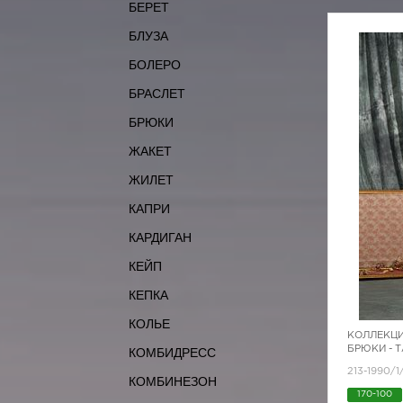
БЕРЕТ
БЛУЗА
БОЛЕРО
БРАСЛЕТ
БРЮКИ
ЖАКЕТ
ЖИЛЕТ
КАПРИ
КАРДИГАН
КЕЙП
КЕПКА
КОЛЬЕ
КОЛЛЕКЦИ
БРЮКИ - 
КОМБИДРЕСС
213-1990/1
КОМБИНЕЗОН
170-100