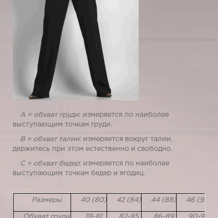
A = обхват груди
: измеряется по наиболее
выступающим точкам груди.
B = обхват талии
: измеряется вокруг талии,
держитесь при этом естественно и свободно.
C = обхват бедер
: измеряется по наиболее
выступающим точкам бедер и ягодиц.
Размеры
40 (80)
42 (84)
44 (88)
46 (92)
Обхват груди
78-81
82-85
86-89
90-93