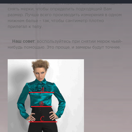
приложенные в таблице. Первоначально необходимо
снять мерки, чтобы определить подходящий Вам
размер. Лучше всего производить измерения в одном
нижнем белье – так, чтобы сантиметр плотно
прилегал к телу.
Наш совет
: воспользуйтесь при снятии мерок чьей-
нибудь помощью. Это проще, и замеры будут точнее.