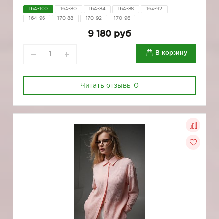
164-100
164-80
164-84
164-88
164-92
164-96
170-88
170-92
170-96
9 180 руб
В корзину
Читать отзывы
0