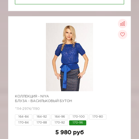
КОЛЛЕКЦИЯ -
NIYA
БЛУЗА - ВАСИЛЬКОВЫЙ БУТОН
*114-2974/1190
164-84
164-92
164-96
170-100
170-80
170-84
170-88
170-92
170-96
5 980 руб