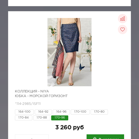
КОЛЛЕКЦИЯ -
NIYA
ЮБКА - МОРСКОЙ ГОРИЗОНТ
*114-2985/ISF11
164-100
164-92
164-96
170-100
170-80
170-84
170-88
170-96
3 260 руб