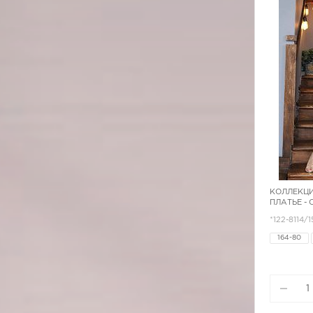
КОЛЛЕКЦИ
ПЛАТЬЕ -
*122-8114/1
164-80
164-96