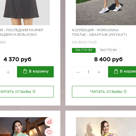
Я -
ПОСЛЕДНИЙ РАЗМЕР
КОЛЛЕКЦИЯ -
MORGANNA
 МАДЕМУАЗЕЛЬ КОКО
ПЛАТЬЕ - АВАНТАЖ (МУСКАТ)
866
122-8123/7025
164/170-80
164/170-84
164/170-88
164/170-92
4 370 руб
8 400 руб
164/170-96
В корзину
В корзи
Читать отзывы
0
Читать отзывы
0