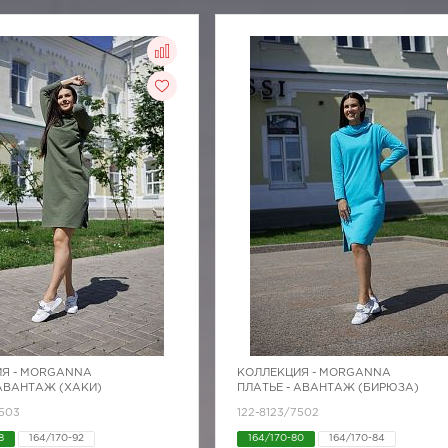
Я -
MORGANNA
КОЛЛЕКЦИЯ -
MORGANNA
 АВАНТАЖ (ХАКИ)
ПЛАТЬЕ - АВАНТАЖ (БИРЮЗА)
7503
122-8123/7502
8
164/170-92
164/170-80
164/170-84