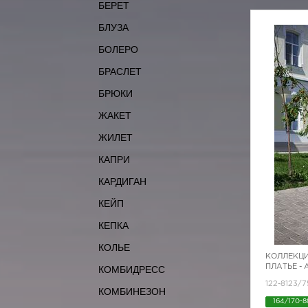
БЕРЕТ
БЛУЗА
БОЛЕРО
БРАСЛЕТ
БРЮКИ
ЖАКЕТ
ЖИЛЕТ
КАПРИ
КАРДИГАН
КЕЙП
КЕПКА
КОЛЬЕ
КОЛЛЕКЦИ
ПЛАТЬЕ -
КОМБИДРЕСС
122-8123/
КОМБИНЕЗОН
164/170-8