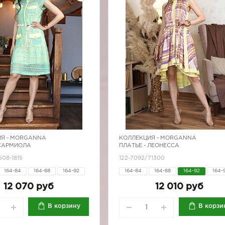
Я -
MORGANNA
КОЛЛЕКЦИЯ -
MORGANNA
 САРМИОЛА
ПЛАТЬЕ - ЛЕОНЕССА
508-1815
122-7092/71300
164-84
164-88
164-92
164-84
164-88
164-92
164-
170-84
12 070 руб
12 010 руб
В корзину
В корзи