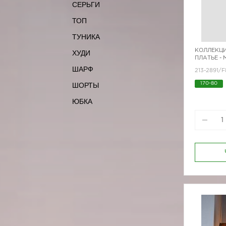
СЕРЬГИ
ТОП
ТУНИКА
КОЛЛЕКЦИ
ХУДИ
ПЛАТЬЕ -
ШАРФ
213-2891/F
ШОРТЫ
170-80
ЮБКА