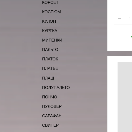
КОРСЕТ
КОСТЮМ
КУЛОН
КУРТКА
МИТЕНКИ
ПАЛЬТО
ПЛАТОК
ПЛАТЬЕ
ПЛАЩ
ПОЛУПАЛЬТО
ПОНЧО
ПУЛОВЕР
САРАФАН
СВИТЕР