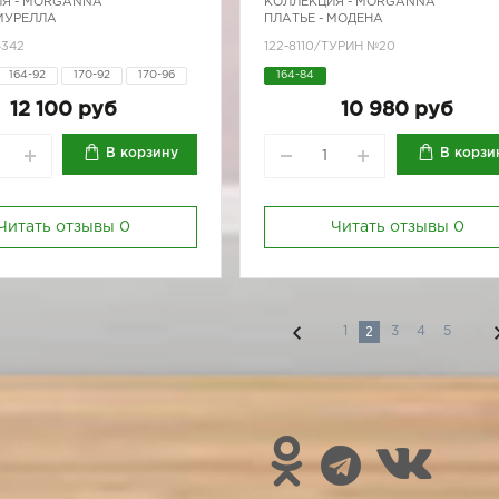
Я -
MORGANNA
КОЛЛЕКЦИЯ -
MORGANNA
 МУРЕЛЛА
ПЛАТЬЕ - МОДЕНА
4342
122-8110/ТУРИН №20
164-92
170-92
170-96
164-84
12 100 руб
10 980 руб
В корзину
В корзи
Читать отзывы
0
Читать отзывы
0
2
1
3
4
5