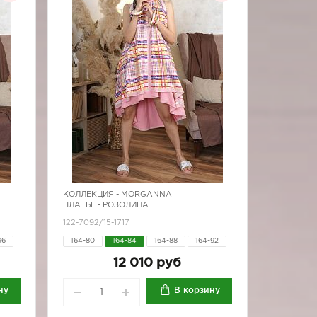
КОЛЛЕКЦИЯ -
MORGANNA
ПЛАТЬЕ - РОЗОЛИНА
122-7092/15-1717
96
164-80
164-84
164-88
164-92
164-96
12 010 руб
ну
В корзину