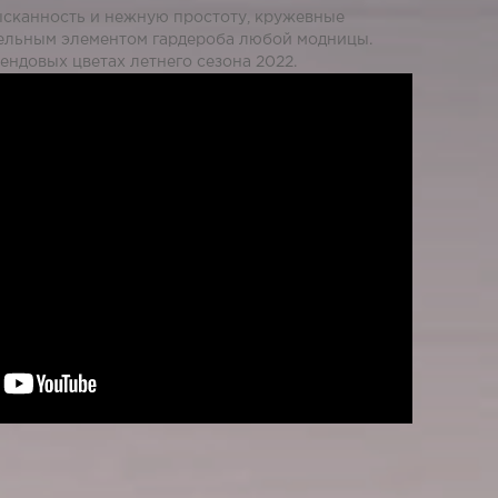
ысканность и нежную простоту, кружевные
тельным элементом гардероба любой модницы.
ендовых цветах летнего сезона 2022.