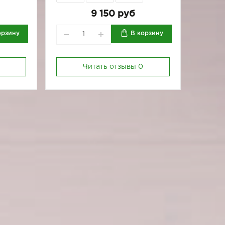
164-92
164-96
170-84
164-92
9 150 руб
орзину
В корзину
Читать отзывы
0