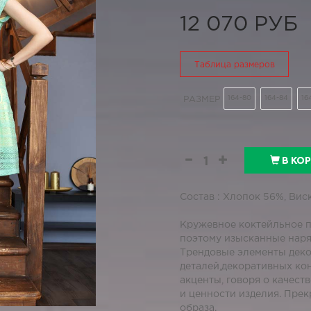
12 070 РУБ
Таблица размеров
164-80
164-84
16
РАЗМЕР
В КО
Состав : Хлопок 56%, Вис
Кружевное коктейльное п
поэтому изысканные наря
Трендовые элементы деко
деталей,декоративных ко
акценты, говоря о качеств
и ценности изделия. Пре
образа.