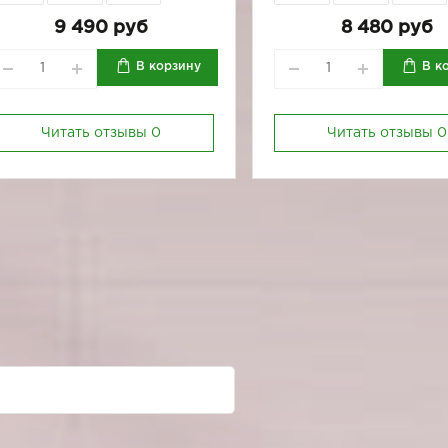
164-92
164-96
170-84
164-92
164-96
170-84
9 490 руб
8 480 руб
В корзину
В к
Читать отзывы
0
Читать отзывы
0