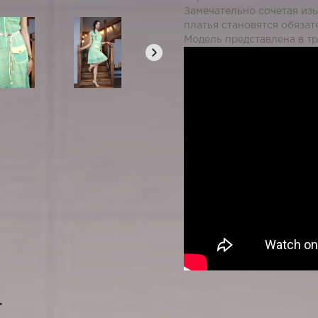
Замечательно сочетая из
платья становятся обяза
Модель представлена в тр
т