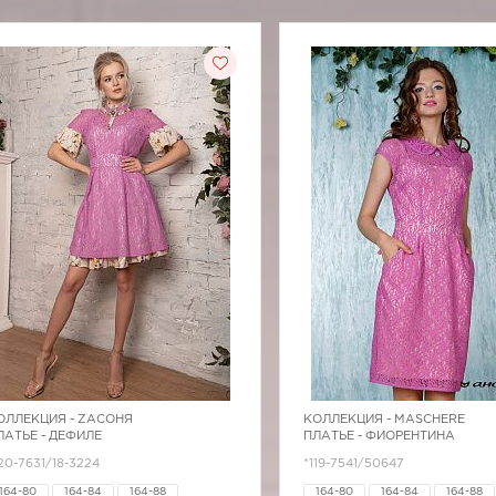
ОЛЛЕКЦИЯ -
ZAСОНЯ
КОЛЛЕКЦИЯ -
MASCHERE
ЛАТЬЕ - ДЕФИЛЕ
ПЛАТЬЕ - ФИОРЕНТИНА
20-7631/18-3224
*119-7541/50647
164-80
164-84
164-88
164-80
164-84
164-88