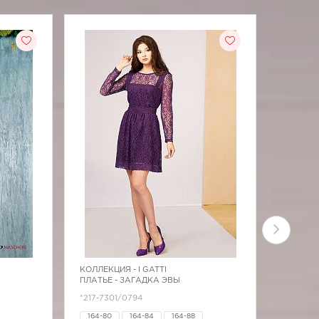
КОЛЛЕКЦИЯ -
I GATTI
КОЛЛЕК
ПЛАТЬЕ - ЗАГАДКА ЭВЫ
ПЛАТЬЕ 
*217-7301/0794
*119-753
164-80
164-84
164-88
164-80