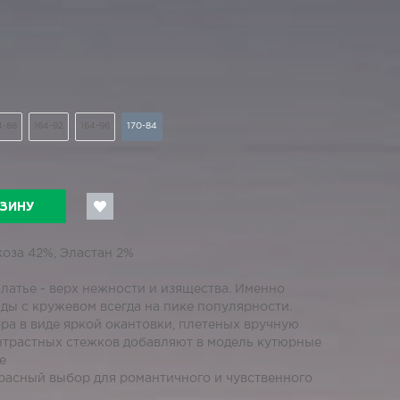
4-88
164-92
164-96
170-84
РЗИНУ
коза 42%, Эластан 2%
латье - верх нежности и изящества. Именно
ды с кружевом всегда на пике популярности.
ра в виде яркой окантовки, плетеных вручную
нтрастных стежков добавляют в модель кутюрные
е
красный выбор для романтичного и чувственного