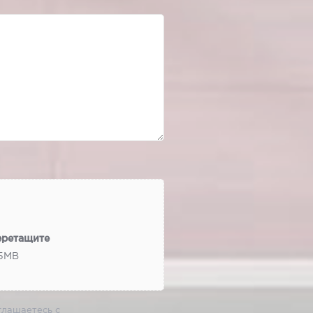
еретащите
 5МВ
глашаетесь с