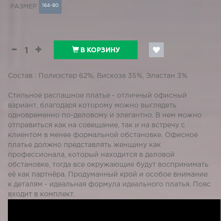
164-80
РАЗМЕР
В КОРЗИНУ
Состав : Полиэстер 62%, Вискоза 35%, Эластан 3%
Стильное распашное платье - отличный офисный
вариант, благодаря которому можно выглядеть
одновременно по-деловому и элегантно. В нем можно
отправиться как на совещание, так и на встречу с
клиентом в менее формальной обстановке. Офисное
платье должно представлять женщину как
профессионала, который находится в деловой
обстановке, тогда все окружающие будут воспринимать
её как партнёра. Продуманный крой и особое внимание
к деталям - идеальная формула идеального платья. Пояс
входит в комплект.