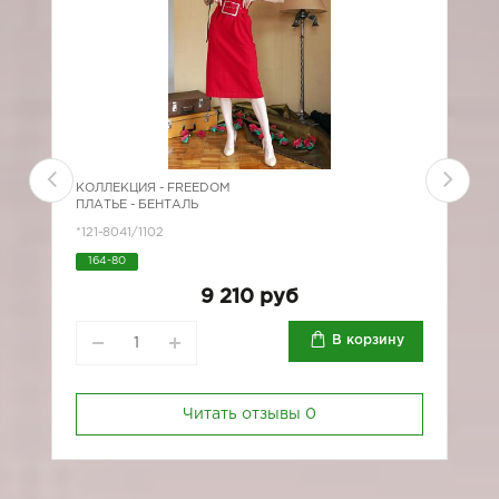
КОЛЛЕКЦИЯ -
FREEDOM
К
ПЛАТЬЕ - БЕНТАЛЬ
Б
*121-8041/1102
2
164-80
9 210 руб
В корзину
Читать отзывы
0