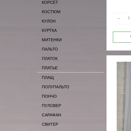
КОРСЕТ
КОСТЮМ
КУЛОН
КУРТКА
МИТЕНКИ
ПАЛЬТО
ПЛАТОК
ПЛАТЬЕ
ПЛАЩ
ПОЛУПАЛЬТО
ПОНЧО
ПУЛОВЕР
САРАФАН
СВИТЕР