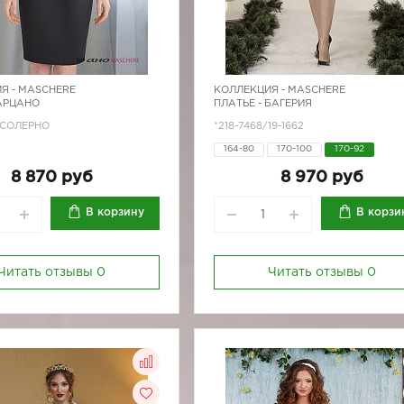
Я -
MASCHERE
КОЛЛЕКЦИЯ -
MASCHERE
 АРЦАНО
ПЛАТЬЕ - БАГЕРИЯ
/СОЛЕРНО
*218-7468/19-1662
164-80
170-100
170-92
8 870 руб
8 970 руб
В корзину
В корзи
Читать отзывы
0
Читать отзывы
0