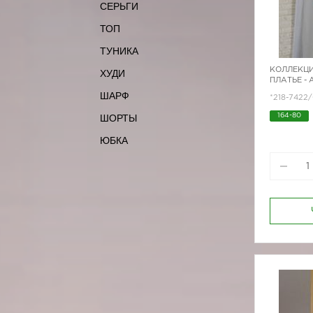
СЕРЬГИ
ТОП
ТУНИКА
КОЛЛЕКЦИ
ХУДИ
ПЛАТЬЕ -
ШАРФ
*218-7422
ШОРТЫ
164-80
ЮБКА