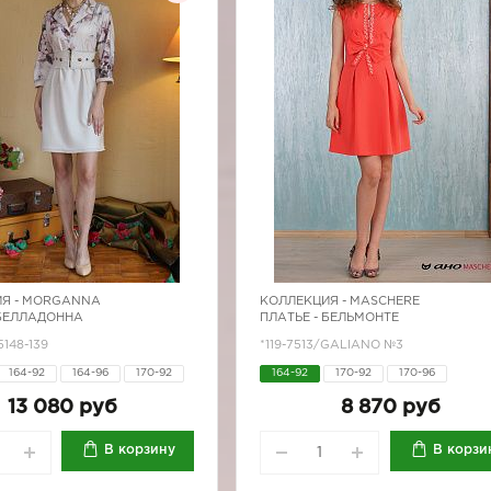
Я -
MORGANNA
КОЛЛЕКЦИЯ -
MASCHERE
 БЕЛЛАДОННА
ПЛАТЬЕ - БЕЛЬМОНТЕ
5148-139
*119-7513/GALIANO №3
164-92
164-96
170-92
164-92
170-92
170-96
13 080 руб
8 870 руб
В корзину
В корзи