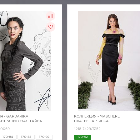
Я -
GARDARIKA
КОЛЛЕКЦИЯ -
MASCHERE
 АНТРАЦИТОВАЯ ТАЙНА
ПЛАТЬЕ - АРГИССА
20069
*218-7429/3152
170-84
170-88
170-92
170-92