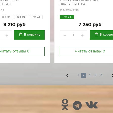
Я -
FREEDOM
КОЛЛЕКЦИЯ -
MORGANNA
БЕНТАЛЬ
ПЛАТЬЕ - БЕТЕРА
102
122-8119/2218
164-84
164-96
170-92
170-84
9 210 руб
7 250 руб
В корзину
В корзи
Читать отзывы
0
Читать отзывы
0
2
1
3
4
5