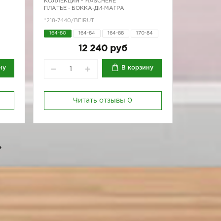
КОЛЛЕКЦИЯ -
MASCHERE
ПЛАТЬЕ - БОККА-ДИ-МАГРА
*218-7440/BEIRUT
164-80
164-84
164-88
170-84
170-88
170-92
170-96
12 240 руб
ну
В корзину
Читать отзывы
0