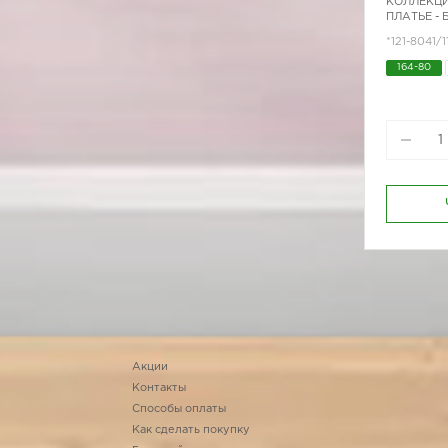
КОЛЛЕКЦИ
ПЛАТЬЕ - 
*121-8041/1
164-80
170-96
Акции
Контакты
Способы оплаты
Как сделать покупку