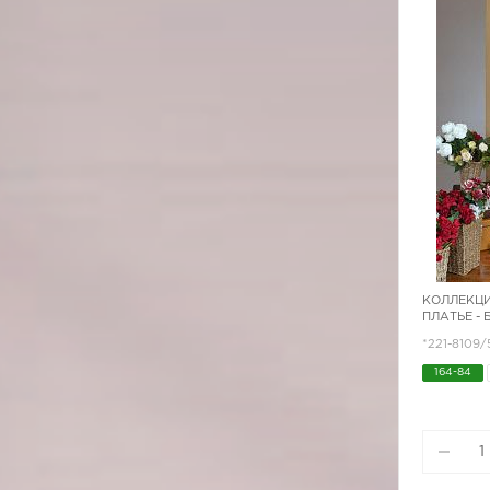
КОЛЛЕКЦИ
ПЛАТЬЕ -
*221-8109/
164-84
170-96