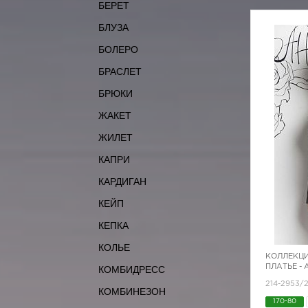
БЕРЕТ
БЛУЗА
БОЛЕРО
БРАСЛЕТ
БРЮКИ
ЖАКЕТ
ЖИЛЕТ
КАПРИ
КАРДИГАН
КЕЙП
КЕПКА
КОЛЬЕ
КОЛЛЕКЦИ
ПЛАТЬЕ -
КОМБИДРЕСС
214-2953/
КОМБИНЕЗОН
170-80