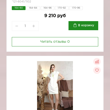
*121-8041/1102
164-80
164-84
164-96
170-92
170-96
9 210 руб
В корзину
Читать отзывы
0