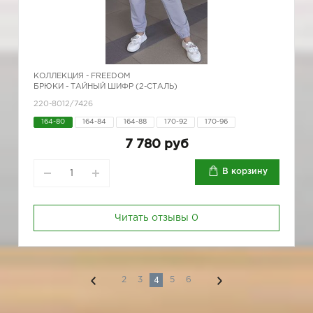
КОЛЛЕКЦИЯ -
FREEDOM
БРЮКИ - ТАЙНЫЙ ШИФР (2-СТАЛЬ)
220-8012/7426
164-80
164-84
164-88
170-92
170-96
7 780 руб
В корзину
Читать отзывы
0
4
2
3
5
6