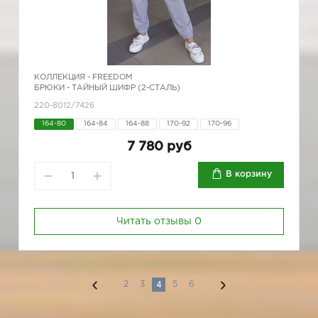
КОЛЛЕКЦИЯ -
FREEDOM
БРЮКИ - ТАЙНЫЙ ШИФР (2-СТАЛЬ)
220-8012/7426
164-80
164-84
164-88
170-92
170-96
7 780 руб
В корзину
Читать отзывы
0
4
2
3
5
6