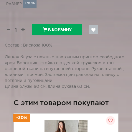
170-96
РАЗМЕР
В КОРЗИНУ
Состав : Вискоза 100%
Легкая блуза с нежным цветочным принтом свободного
кроя. Воротник- стойка с отделкой кружевом в тон
основной ткани на внутренней стороне. Рукав втачной ,
длинный , прямой. Застежка центральная на планку с
петлями и пуговицами.
Длина блузы 60 см, длина рукава 63 см.
C этим товаром покупают
-30%