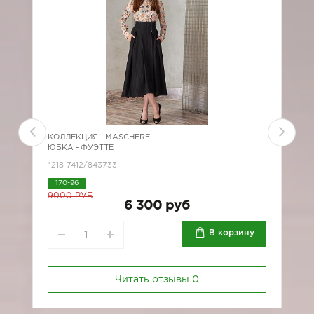
КОЛЛЕКЦИЯ -
MASCHERE
К
ЮБКА - ФУЭТТЕ
Б
*218-7412/843733
2
170-96
9000 РУБ
6 300 руб
В корзину
Читать отзывы
0