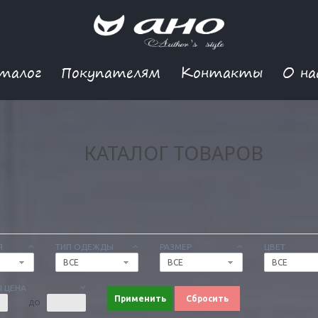
талог
Покупателям
Контакты
О на
КАТАЛОГ ТОВАРОВ
Я
ТИП ОДЕЖДЫ
РАЗМЕР
ЦВЕТ
ВСЕ
ВСЕ
ВСЕ
 ЦЕНА
Применить
Сбросить
ДО