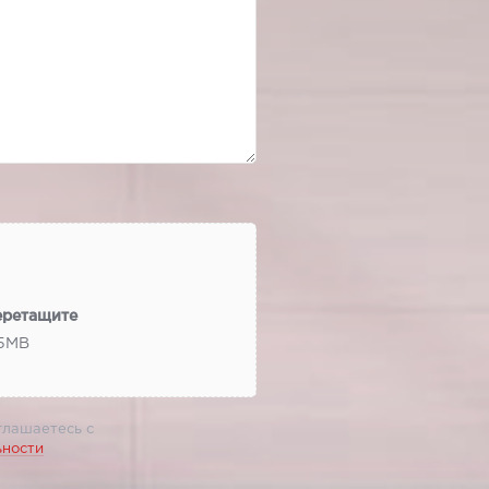
еретащите
 5МВ
глашаетесь с
ьности