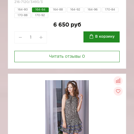
216-7120/3493/3
164-80
164-84
164-88
164-92
164-96
170-84
170-88
170-92
6 650 руб
В корзину
Читать отзывы
0