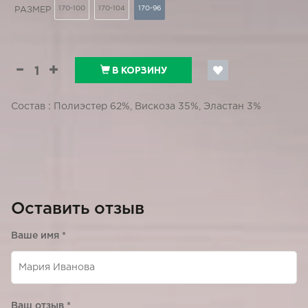
170-100
170-104
170-96
РАЗМЕР
В КОРЗИНУ
Состав : Полиэстер 62%, Вискоза 35%, Эластан 3%
Оставить отзыв
Ваше имя
*
Ваш отзыв
*