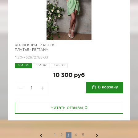
КОЛЛЕКЦИЯ -
ZAСОНЯ
ПЛАТЬЕ - РЕГТАЙМ
*120-7626/2788-33
164-84
164-92
170-88
10 300 руб
В корзину
Читать отзывы
0
3
1
2
4
5