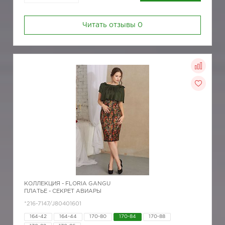
Читать отзывы
0
КОЛЛЕКЦИЯ -
FLORIA GANGU
ПЛАТЬЕ - СЕКРЕТ АВИАРЫ
*216-7147/J80401601
164-42
164-44
170-80
170-84
170-88