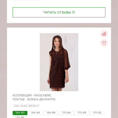
Читать отзывы
0
КОЛЛЕКЦИЯ -
MASCHERE
ПЛАТЬЕ - БОККА-ДИ-МАГРА
*218-7440/BEIRUT
164-80
164-84
164-88
170-84
170-88
170-92
170-96