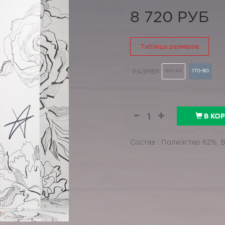
8 720 РУБ
Таблица размеров
164-44
170-80
РАЗМЕР
В КО
Состав : Полиэстер 62%, 