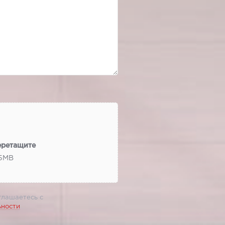
еретащите
 5МВ
глашаетесь с
ьности