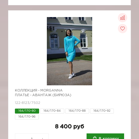
КОЛЛЕКЦИЯ -
MORGANNA
ПЛАТЬЕ - АВАНТАЖ (БИРЮЗА)
122-8123/7502
164/170-80
164/170-84
164/170-88
164/170-92
164/170-96
8 400 руб
В корзину