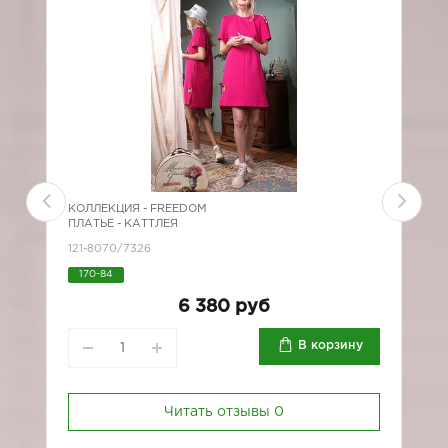
КОЛЛЕКЦИЯ -
FREEDOM
К
ПЛАТЬЕ - КАТТЛЕЯ
П
121-8070/7326
1
170-84
6 380 руб
В корзину
Читать отзывы
0