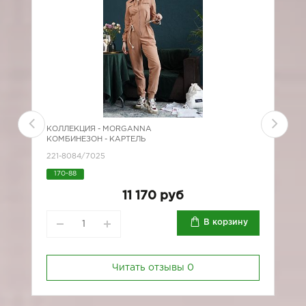
КОЛЛЕКЦИЯ -
MORGANNA
К
КОМБИНЕЗОН - КАРТЕЛЬ
К
221-8084/7025
2
170-88
11 170 руб
В корзину
Читать отзывы
0