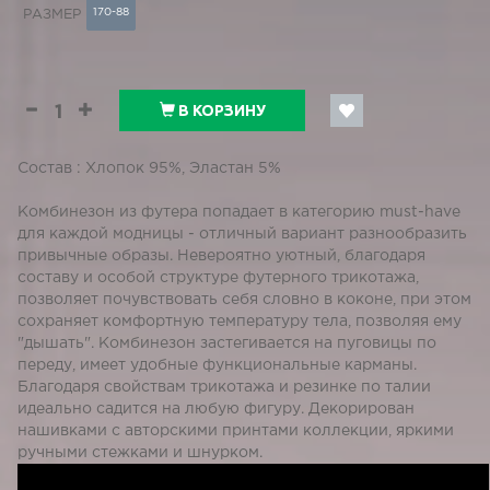
170-88
РАЗМЕР
В КОРЗИНУ
Состав : Хлопок 95%, Эластан 5%
Комбинезон из футера попадает в категорию must-have
для каждой модницы - отличный вариант разнообразить
привычные образы. Невероятно уютный, благодаря
составу и особой структуре футерного трикотажа,
позволяет почувствовать себя словно в коконе, при этом
сохраняет комфортную температуру тела, позволяя ему
"дышать". Комбинезон застегивается на пуговицы по
переду, имеет удобные функциональные карманы.
Благодаря свойствам трикотажа и резинке по талии
идеально садится на любую фигуру. Декорирован
нашивками с авторскими принтами коллекции, яркими
ручными стежками и шнурком.