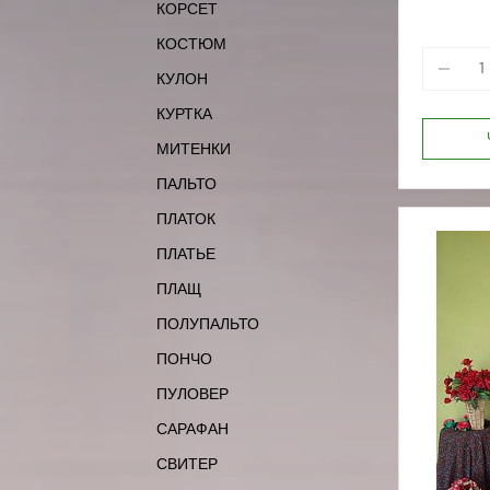
КОРСЕТ
КОСТЮМ
КУЛОН
КУРТКА
МИТЕНКИ
ПАЛЬТО
ПЛАТОК
ПЛАТЬЕ
ПЛАЩ
ПОЛУПАЛЬТО
ПОНЧО
ПУЛОВЕР
САРАФАН
СВИТЕР