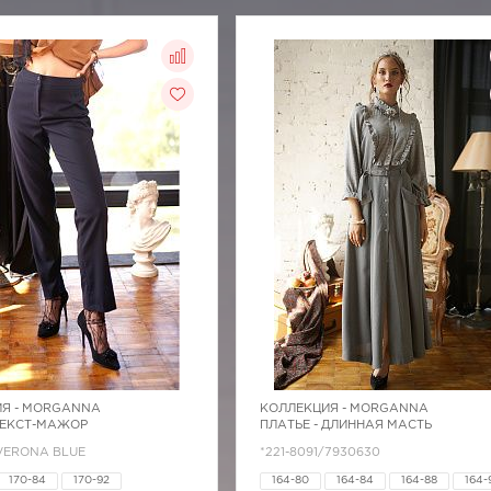
Я -
MORGANNA
КОЛЛЕКЦИЯ -
MORGANNA
СЕКСТ-МАЖОР
ПЛАТЬЕ - ДЛИННАЯ МАСТЬ
/VERONA BLUE
*221-8091/7930630
170-84
170-92
164-80
164-84
164-88
164-