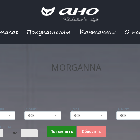
талог
Покупателям
Контакты
О на
MORGANNA
ДЫ
РАЗМЕР
ЦВЕТ
ДЛИНА
ВСЕ
ВСЕ
ВСЕ
 ЦЕНА
Применить
Сбросить
ДО