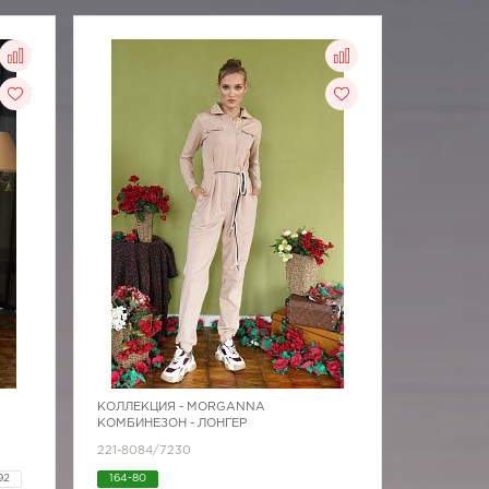
КОЛЛЕКЦИЯ -
MORGANNA
КОМБИНЕЗОН - ЛОНГЕР
221-8084/7230
92
164-80