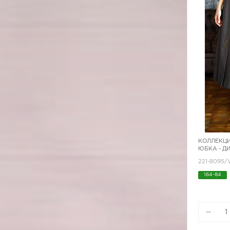
КОЛЛЕКЦИ
ЮБКА - Д
221-8095
164-84