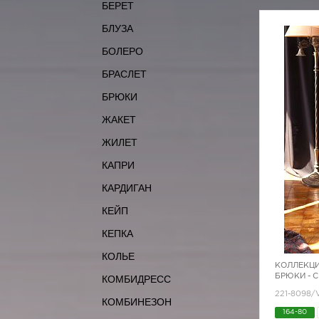
БЕРЕТ
БЛУЗА
БОЛЕРО
БРАСЛЕТ
БРЮКИ
ЖАКЕТ
ЖИЛЕТ
КАПРИ
КАРДИГАН
КЕЙП
КЕПКА
КОЛЬЕ
КОЛЛЕКЦИ
БРЮКИ - 
КОМБИДРЕСС
221-8098
КОМБИНЕЗОН
164-80