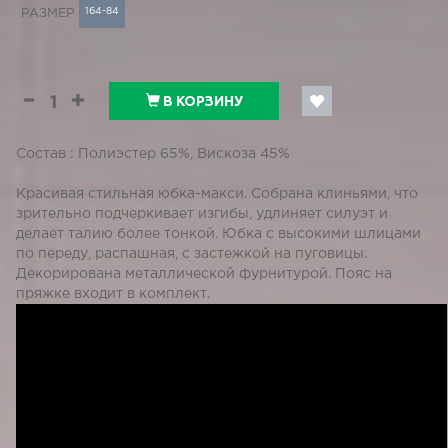
164-84
РАЗМЕР
В КОРЗИНУ
Состав : Полиэстер 65%, Вискоза 45%
Красивая стильная юбка-макси. Собрана клиньями, что
зрительно подчеркивает изгибы, удлиняет силуэт и
делает талию более тонкой. Юбка с высокими шлицами
по переду, распашная, с застежкой на пуговицы.
Декорирована металлической фурнитурой. Пояс на
пряжке входит в комплект.