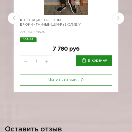
КОЛЛЕКЦИЯ -
FREEDOM
К
БРЮКИ - ТАЙНЫЙ ШИФР (3-ОЛИВА)
Б
220-8012/4520
*
164-84
6
7 780 руб
В корзину
Читать отзывы
0
Оставить отзыв