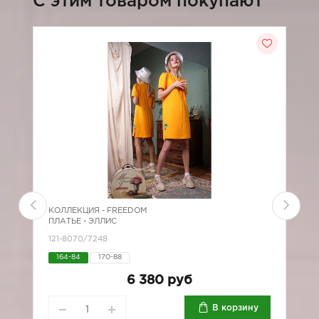
C этим товаром покупают
КОЛЛЕКЦИЯ -
FREEDOM
К
ПЛАТЬЕ - ЭЛЛИС
П
121-8070/7248
2
164-84
170-88
6 380 руб
В корзину