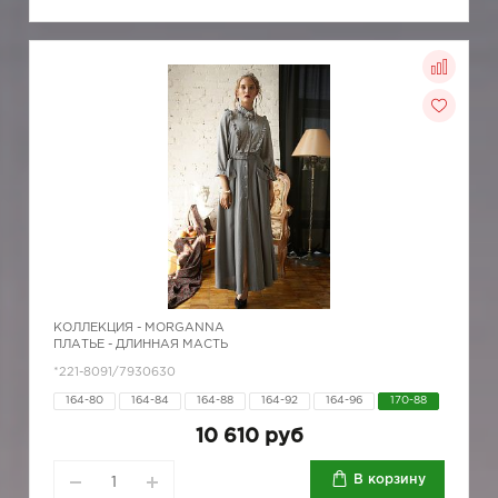
КОЛЛЕКЦИЯ -
MORGANNA
ПЛАТЬЕ - ДЛИННАЯ МАСТЬ
*221-8091/7930630
164-80
164-84
164-88
164-92
164-96
170-88
10 610 руб
В корзину