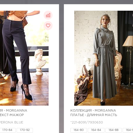
Я -
MORGANNA
КОЛЛЕКЦИЯ -
MORGANNA
СЕКСТ-МАЖОР
ПЛАТЬЕ - ДЛИННАЯ МАСТЬ
/VERONA BLUE
*221-8091/7930630
170-84
170-92
164-80
164-84
164-88
164-