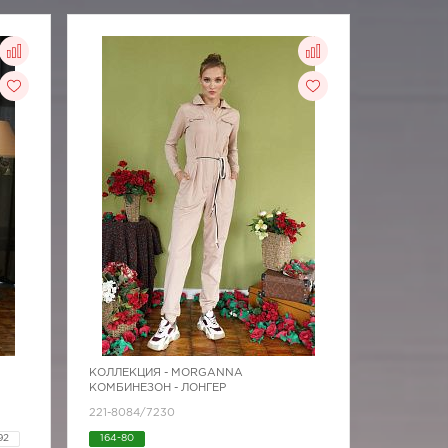
КОЛЛЕКЦИЯ -
MORGANNA
КОМБИНЕЗОН - ЛОНГЕР
221-8084/7230
92
164-80