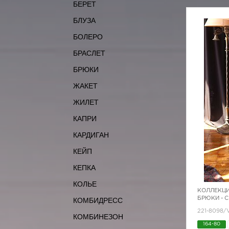
БЕРЕТ
БЛУЗА
БОЛЕРО
БРАСЛЕТ
БРЮКИ
ЖАКЕТ
ЖИЛЕТ
КАПРИ
КАРДИГАН
КЕЙП
КЕПКА
КОЛЬЕ
КОЛЛЕКЦИ
БРЮКИ - 
КОМБИДРЕСС
221-8098
КОМБИНЕЗОН
164-80