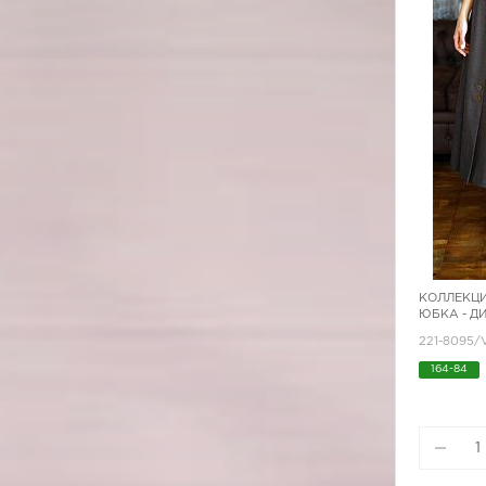
КОЛЛЕКЦИ
ЮБКА - Д
221-8095
164-84