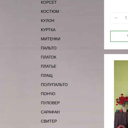
КОРСЕТ
КОСТЮМ
КУЛОН
КУРТКА
МИТЕНКИ
ПАЛЬТО
ПЛАТОК
ПЛАТЬЕ
ПЛАЩ
ПОЛУПАЛЬТО
ПОНЧО
ПУЛОВЕР
САРАФАН
СВИТЕР