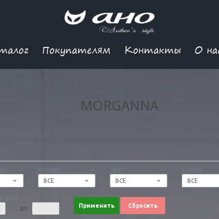
талог
Покупателям
Контакты
О на
MORGANNA
ДЫ
РАЗМЕР
ЦВЕТ
ДЛИНА
ВСЕ
ВСЕ
ВСЕ
 ЦЕНА
Применить
Сбросить
ДО