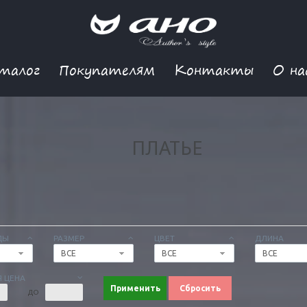
талог
Покупателям
Контакты
О на
ПЛАТЬЕ
ДЫ
РАЗМЕР
ЦВЕТ
ДЛИНА
ВСЕ
ВСЕ
ВСЕ
 ЦЕНА
Применить
Сбросить
ДО