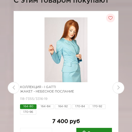
C этим товаром покупают
КОЛЛЕКЦИЯ -
I GATTI
К
ЖАКЕТ - НЕБЕСНОЕ ПОСЛАНИЕ
П
118-7355/3316-19
*
164-80
164-84
164-92
170-84
170-92
170-96
7 400 руб