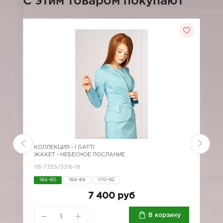
C этим товаром покупают
-5
КОЛЛЕКЦИЯ -
I GATTI
К
ЖАКЕТ - НЕБЕСНОЕ ПОСЛАНИЕ
Ж
118-7355/3316-19
1
164-80
164-84
170-92
7
7 400 руб
В корзину