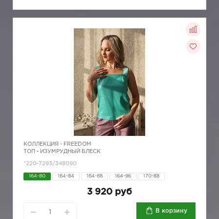
КОЛЛЕКЦИЯ -
FREEDOM
ТОП - ИЗУМРУДНЫЙ БЛЕСК
*220-7293/348090
164-80
164-84
164-88
164-96
170-88
3 920 руб
В корзину