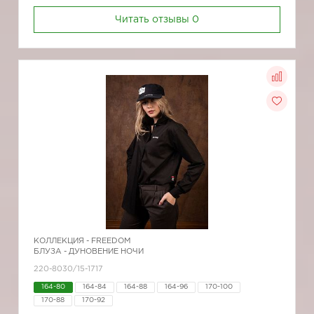
Читать отзывы
0
КОЛЛЕКЦИЯ -
FREEDOM
БЛУЗА - ДУНОВЕНИЕ НОЧИ
220-8030/15-1717
164-80
164-84
164-88
164-96
170-100
170-88
170-92