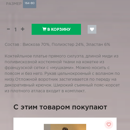
164-80
РАЗМЕР
В КОРЗИНУ
Состав : Вискоза 70%, Полиэстер 24%, Эластан 6%
Коктейльное платье прямого силуэта, длиной миди из
поливискозной костюмной ткани на кокетке из
французской сетки с «мушками». Можно носить с
поясом и без него. Рукав цельнокроеный с воланом по
низу.Отложной воротник застегивается по переду на
декоративный крючок. Широкий съемный пояс-корсет
из плотного атласа входит в комплект.
C этим товаром покупают