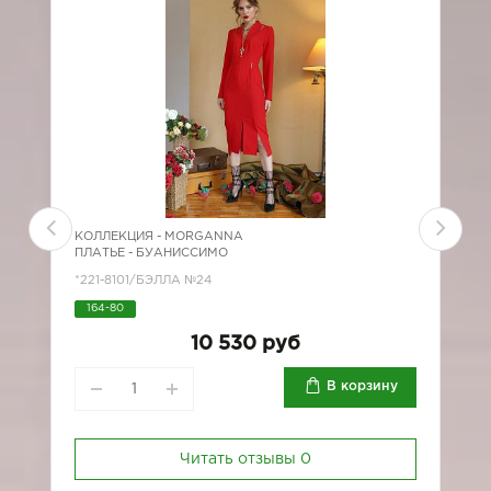
КОЛЛЕКЦИЯ -
MORGANNA
К
ПЛАТЬЕ - БУАНИССИМО
П
*221-8101/БЭЛЛА №24
*
164-80
10 530 руб
В корзину
Читать отзывы
0