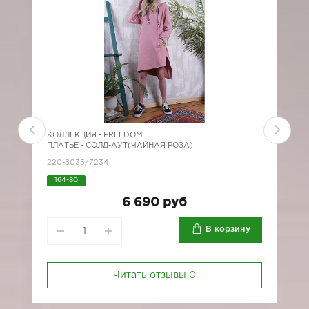
КОЛЛЕКЦИЯ -
FREEDOM
К
ПЛАТЬЕ - СОЛД-АУТ(ЧАЙНАЯ РОЗА)
П
220-8035/7234
2
164-80
6 690 руб
В корзину
Читать отзывы
0