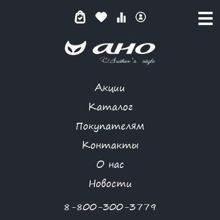
Акции
СОЛД-АУТ(ШУНГИТ)
Каталог
Покупателям
Контакты
КАТАЛОГ
-
FREEDOM
-
СОЛД-АУТ(ШУНГИТ)
О нас
Новости
8-800-300-3779