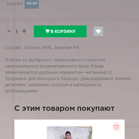
164-80
РАЗМЕР
В КОРЗИНУ
Состав : Хлопок 95%, Эластан 5%
Платье из футерного трикотажного полотна
оригинального асимметричного кроя. Рукав
заканчивается удобным манжетом- митенкой (с
прорезью для большого пальца). Декорировано яркими
деталями: широким шнуром в капюшоне и
аппликациями.
C этим товаром покупают