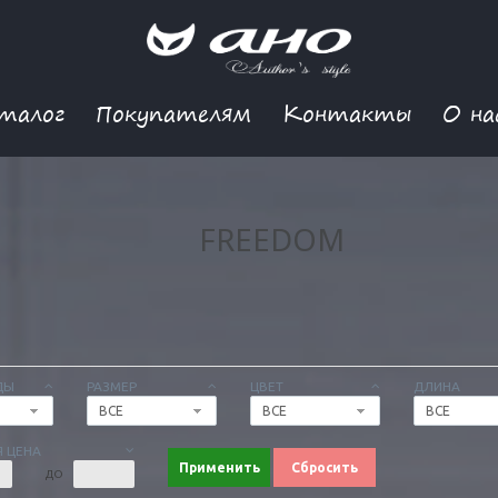
талог
Покупателям
Контакты
О на
FREEDOM
ДЫ
РАЗМЕР
ЦВЕТ
ДЛИНА
ВСЕ
ВСЕ
ВСЕ
 ЦЕНА
Применить
Сбросить
ДО