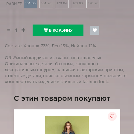
164-80
164-96
170-84
170-88
170-96
РАЗМЕР
В КОРЗИНУ
Состав : Хлопок 73%, Лен 15%, Нейлон 12%
Объёмный кардиган из ткани типа «шанель».
Оригинальные детали: бахрома, капюшон с
декоративным шнуром, нашивки с авторским принтом,
отлётные детали, пояс со съемным карманом позволяют
комплектовать изделие в стильный fashion look.
C этим товаром покупают