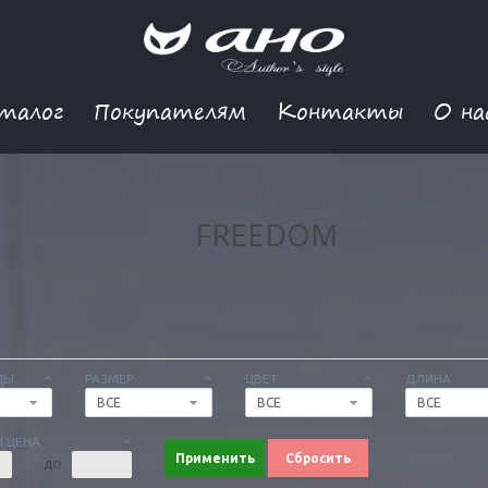
талог
Покупателям
Контакты
О на
FREEDOM
ДЫ
РАЗМЕР
ЦВЕТ
ДЛИНА
ВСЕ
ВСЕ
ВСЕ
 ЦЕНА
Применить
Сбросить
ДО