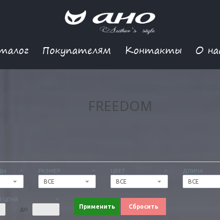
талог
Покупателям
Контакты
О на
FREEDOM
ДЫ
РАЗМЕР
ЦВЕТ
ДЛИНА
ВСЕ
ВСЕ
ВСЕ
 ЦЕНА
Применить
Сбросить
ДО