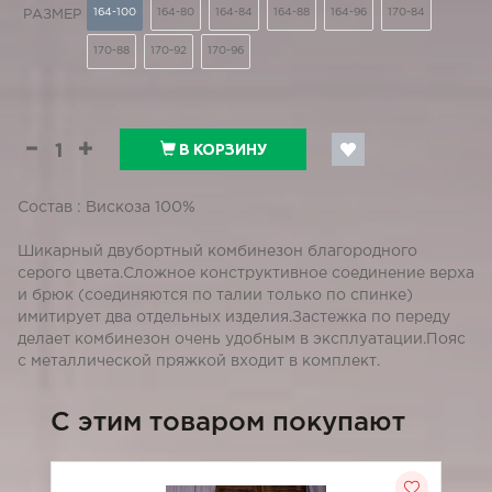
164-100
164-80
164-84
164-88
164-96
170-84
РАЗМЕР
170-88
170-92
170-96
В КОРЗИНУ
Состав : Вискоза 100%
Шикарный двубортный комбинезон благородного
серого цвета.Сложное конструктивное соединение верха
и брюк (соединяются по талии только по спинке)
имитирует два отдельных изделия.Застежка по переду
делает комбинезон очень удобным в эксплуатации.Пояс
с металлической пряжкой входит в комплект.
C этим товаром покупают
-5