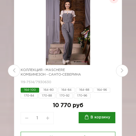
КОЛЛЕКЦИЯ -
MASCHERE
К
КОМБИНЕЗОН - САНТО-СЕВЕРИНА
К
119-7514/7930630
*
164-100
164-80
164-84
164-88
164-96
170-84
170-88
170-92
170-96
9
10 770 руб
В корзину