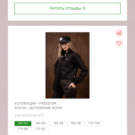
Читать отзывы
0
КОЛЛЕКЦИЯ -
FREEDOM
БЛУЗА - ДУНОВЕНИЕ НОЧИ
220-8030/15-1717
164-80
164-84
164-88
164-96
170-100
170-88
170-92