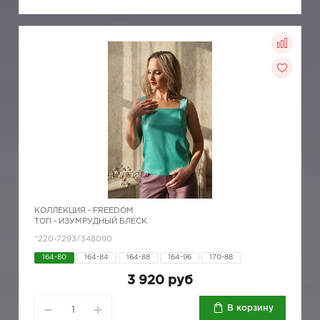
КОЛЛЕКЦИЯ -
FREEDOM
ТОП - ИЗУМРУДНЫЙ БЛЕСК
*220-7293/348090
164-80
164-84
164-88
164-96
170-88
3 920 руб
В корзину