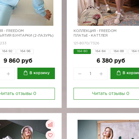
Я -
FREEDOM
КОЛЛЕКЦИЯ -
FREEDOM
ЪЯТИЯ БУНТАРКИ (2-ЛАЗУРЬ)
ПЛАТЬЕ - КАТТЛЕЯ
7233
121-8070/7326
164-92
164-96
164-80
164-84
164-88
164-
164-96
170-84
170-88
170-
9 860 руб
6 380 руб
170-96
В корзину
В корзи
Читать отзывы
0
Читать отзывы
0