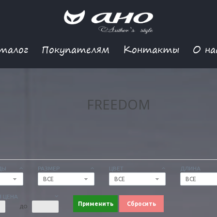
талог
Покупателям
Контакты
О на
FREEDOM
ДЫ
РАЗМЕР
ЦВЕТ
ДЛИНА
ВСЕ
ВСЕ
ВСЕ
 ЦЕНА
Применить
Сбросить
ДО