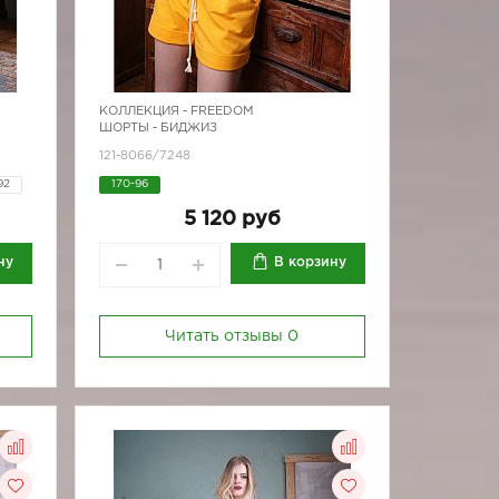
КОЛЛЕКЦИЯ -
FREEDOM
ШОРТЫ - БИДЖИЗ
121-8066/7248
92
170-96
92
5 120 руб
ну
В корзину
Читать отзывы
0