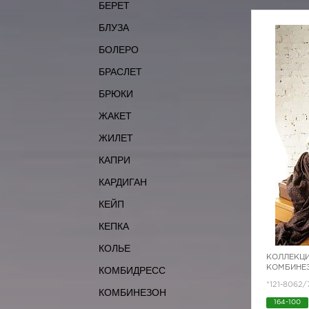
БЕРЕТ
БЛУЗА
БОЛЕРО
БРАСЛЕТ
БРЮКИ
ЖАКЕТ
ЖИЛЕТ
КАПРИ
КАРДИГАН
КЕЙП
КЕПКА
КОЛЬЕ
КОЛЛЕКЦИ
КОМБИНЕЗ
КОМБИДРЕСС
*121-8062
КОМБИНЕЗОН
164-100