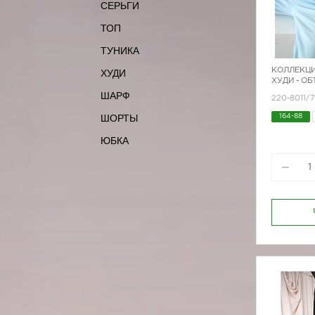
СЕРЬГИ
ТОП
ТУНИКА
КОЛЛЕКЦИ
ХУДИ
ХУДИ - ОБ
ШАРФ
220-8011/
ШОРТЫ
164-88
ЮБКА