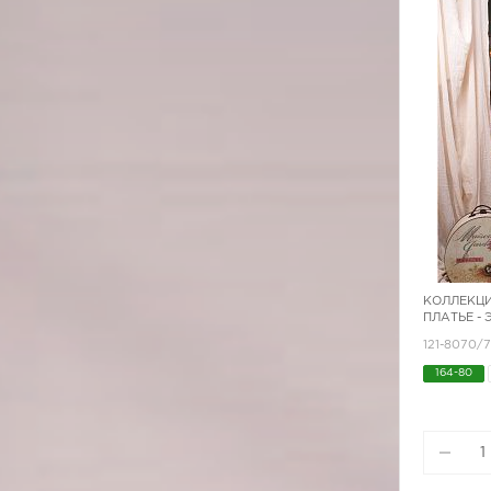
КОЛЛЕКЦИ
ПЛАТЬЕ - 
121-8070/
164-80
170-84