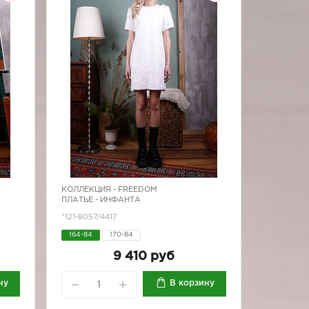
КОЛЛЕКЦИЯ -
FREEDOM
ПЛАТЬЕ - ИНФАНТА
*121-8057/4417
164-84
170-84
9 410 руб
ну
В корзину