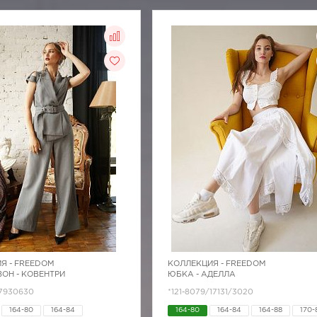
Я -
FREEDOM
КОЛЛЕКЦИЯ -
FREEDOM
ОН - КОВЕНТРИ
ЮБКА - АДЕЛЛА
/7930630
*121-8079/17131/3020
164-80
164-84
164-80
164-84
164-88
170-