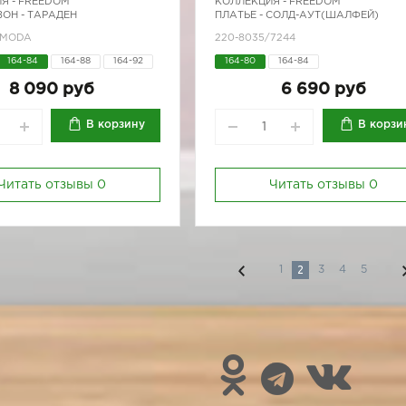
Я -
FREEDOM
КОЛЛЕКЦИЯ -
FREEDOM
ОН - ТАРАДЕН
ПЛАТЬЕ - СОЛД-АУТ(ШАЛФЕЙ)
/MODA
220-8035/7244
164-84
164-88
164-92
164-80
164-84
170-88
8 090 руб
6 690 руб
В корзину
В корзи
Читать отзывы
0
Читать отзывы
0
2
1
3
4
5