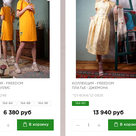
Я -
FREEDOM
КОЛЛЕКЦИЯ -
FREEDOM
ЭЛЛИС
ПЛАТЬЕ - ДЖЕМОНА
7248
*121-8064/12-0826
164-84
164-88
164-96
164-80
170-88
6 380 руб
13 940 руб
В корзину
В корзи