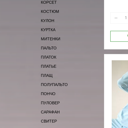
КОРСЕТ
164-88
170-92
КОСТЮМ
КУЛОН
КУРТКА
МИТЕНКИ
ПАЛЬТО
ПЛАТОК
ПЛАТЬЕ
ПЛАЩ
ПОЛУПАЛЬТО
ПОНЧО
ПУЛОВЕР
САРАФАН
СВИТЕР