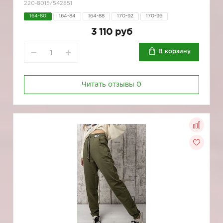
220-8015/542851
164-80
164-84
164-88
170-92
170-96
3 110 руб
В корзину
Читать отзывы
0