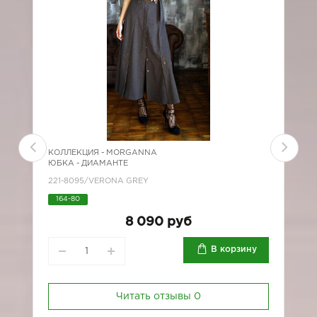
КОЛЛЕКЦИЯ -
MORGANNA
К
ЮБКА - ДИАМАНТЕ
Ю
221-8095/VERONA GREY
*
164-80
8 090 руб
В корзину
Читать отзывы
0