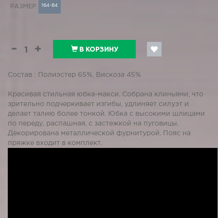
164-84
РАЗМЕР
В КОРЗИНУ
Состав : Полиэстер 65%, Вискоза 45%
Красивая стильная юбка-макси. Собрана клиньями, что
зрительно подчеркивает изгибы, удлиняет силуэт и
делает талию более тонкой. Юбка с высокими шлицами
по переду, распашная, с застежкой на пуговицы.
Декорирована металлической фурнитурой. Пояс на
пряжке входит в комплект.