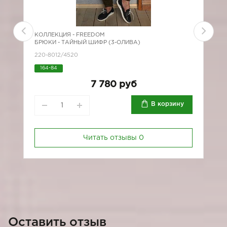
КОЛЛЕКЦИЯ -
FREEDOM
К
БРЮКИ - ТАЙНЫЙ ШИФР (3-ОЛИВА)
Б
220-8012/4520
*
164-84
6
7 780 руб
В корзину
Читать отзывы
0
Оставить отзыв