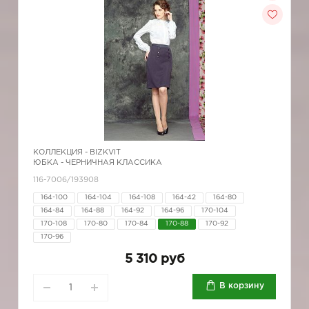
КОЛЛЕКЦИЯ -
BIZKVIT
ЮБКА - ЧЕРНИЧНАЯ КЛАССИКА
116-7006/193908
164-100
164-104
164-108
164-42
164-80
164-84
164-88
164-92
164-96
170-104
170-108
170-80
170-84
170-88
170-92
170-96
5 310 руб
В корзину