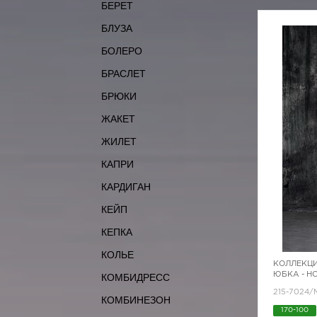
БЕРЕТ
БЛУЗА
БОЛЕРО
БРАСЛЕТ
БРЮКИ
ЖАКЕТ
ЖИЛЕТ
КАПРИ
КАРДИГАН
КЕЙП
КЕПКА
КОЛЬЕ
КОЛЛЕКЦИ
ЮБКА - Н
КОМБИДРЕСС
215-7024/
КОМБИНЕЗОН
170-100