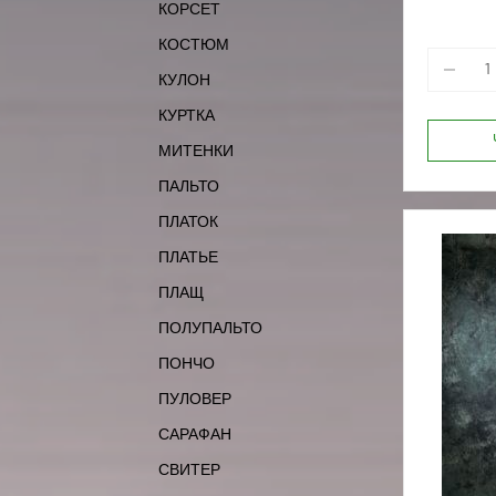
КОРСЕТ
КОСТЮМ
КУЛОН
КУРТКА
МИТЕНКИ
ПАЛЬТО
ПЛАТОК
ПЛАТЬЕ
ПЛАЩ
ПОЛУПАЛЬТО
ПОНЧО
ПУЛОВЕР
САРАФАН
СВИТЕР