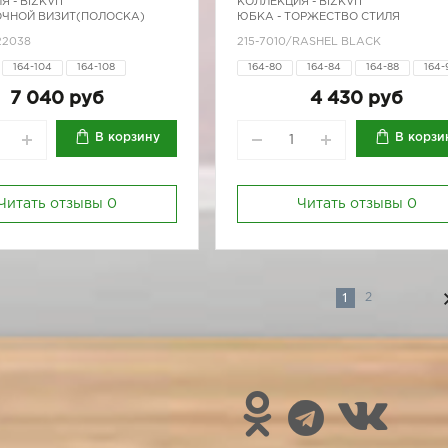
Я -
BIZKVIT
КОЛЛЕКЦИЯ -
BIZKVIT
ОЧНОЙ ВИЗИТ(ПОЛОСКА)
ЮБКА - ТОРЖЕСТВО СТИЛЯ
22038
215-7010/RASHEL BLACK
164-104
164-108
164-80
164-84
164-88
164-
170-100
170-104
170-84
170-88
170-92
7 040 руб
4 430 руб
В корзину
В корзи
Читать отзывы
0
Читать отзывы
0
1
2