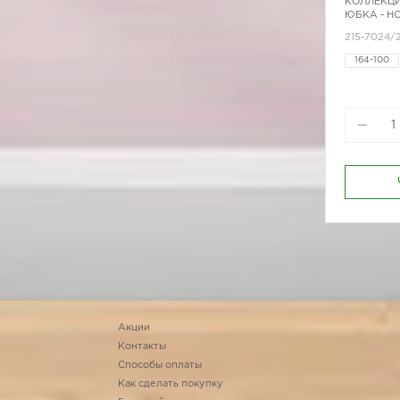
КОЛЛЕКЦИ
ЮБКА - Н
215-7024/
164-100
164-96
170-96
Акции
Контакты
Способы оплаты
Как сделать покупку