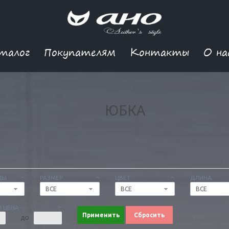
талог
Покупателям
Контакты
О на
ЮБКА
ДЫ
РАЗМЕР
ЦВЕТ
ДЛИНА
ВСЕ
ВСЕ
ВСЕ
 ЦЕНА
Применить
Сбросить
ДО