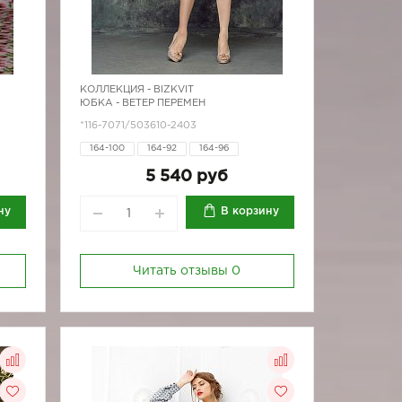
КОЛЛЕКЦИЯ -
BIZKVIT
ЮБКА - ВЕТЕР ПЕРЕМЕН
*116-7071/503610-2403
164-100
164-92
164-96
170-100
170-80
170-96
5 540 руб
ну
В корзину
Читать отзывы
0