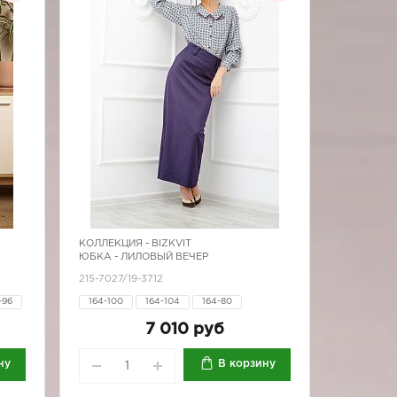
КОЛЛЕКЦИЯ -
BIZKVIT
ЮБКА - ЛИЛОВЫЙ ВЕЧЕР
215-7027/19-3712
-96
164-100
164-104
164-80
164-96
170-100
170-104
7 010 руб
170-80
170-84
170-96
ну
В корзину