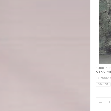
КОЛЛЕКЦИ
ЮБКА - Ч
116-7006/
164-100
164-42
164-92
170-108
170-92