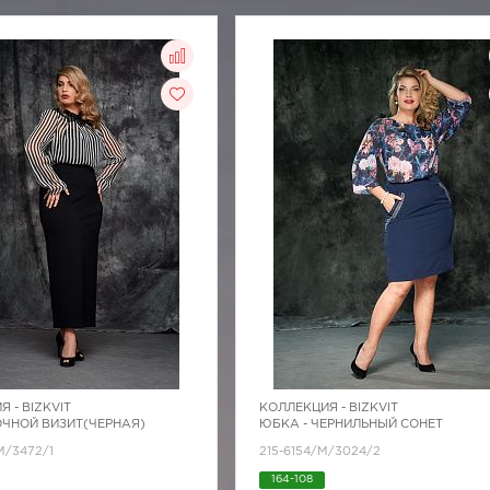
Я -
BIZKVIT
КОЛЛЕКЦИЯ -
BIZKVIT
ОЧНОЙ ВИЗИТ(ЧЕРНАЯ)
ЮБКА - ЧЕРНИЛЬНЫЙ СОНЕТ
M/3472/1
215-6154/М/3024/2
164-108