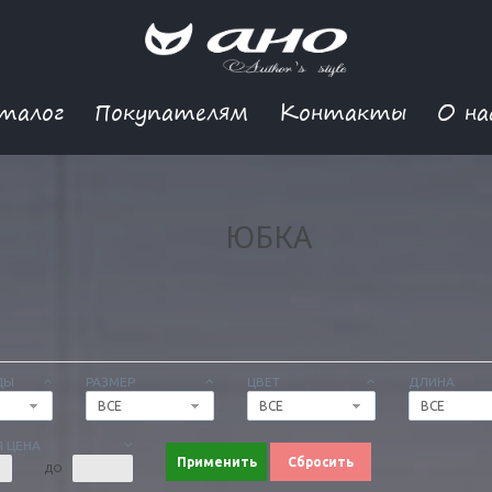
талог
Покупателям
Контакты
О на
ЮБКА
ДЫ
РАЗМЕР
ЦВЕТ
ДЛИНА
ВСЕ
ВСЕ
ВСЕ
 ЦЕНА
Применить
Сбросить
ДО