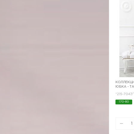
КОЛЛЕКЦИ
ЮБКА - Т
*215-7047/
170-80