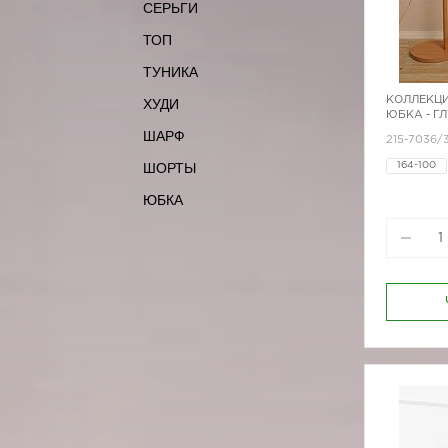
СЕРЬГИ
ТОП
ТУНИКА
КОЛЛЕКЦИ
ХУДИ
ЮБКА - Г
ШАРФ
215-7036/
ШОРТЫ
164-100
170-100
ЮБКА
170-88