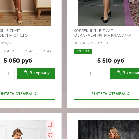
Я -
BIZKVIT
КОЛЛЕКЦИЯ -
BIZKVIT
ЛУБИНА СИНЕГО
ЮБКА - ЧЕРНИЧНАЯ КЛАССИКА
3024/2
116-7006/М/193908
164-84
164-92
164-96
170-100
170-50
170-84
5 050 руб
5 510 руб
170-92
170-96
В корзину
В корзи
Читать отзывы
0
Читать отзывы
0