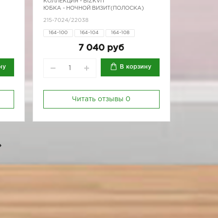
КОЛЛЕКЦИЯ -
BIZKVIT
ЮБКА - НОЧНОЙ ВИЗИТ(ПОЛОСКА)
215-7024/22038
164-100
164-104
164-108
164-96
170-100
170-104
7 040 руб
170-96
ну
В корзину
Читать отзывы
0