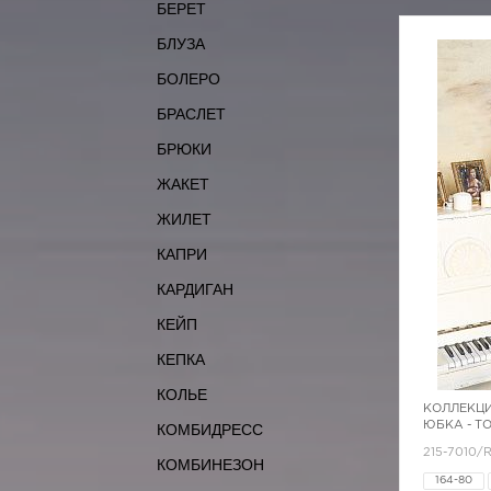
БЕРЕТ
БЛУЗА
БОЛЕРО
БРАСЛЕТ
БРЮКИ
ЖАКЕТ
ЖИЛЕТ
КАПРИ
КАРДИГАН
КЕЙП
КЕПКА
КОЛЬЕ
КОЛЛЕКЦИ
ЮБКА - Т
КОМБИДРЕСС
215-7010/
КОМБИНЕЗОН
164-80