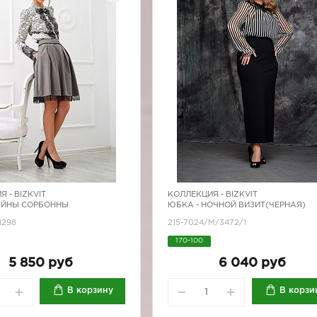
Я -
BIZKVIT
КОЛЛЕКЦИЯ -
BIZKVIT
АЙНЫ СОРБОННЫ
ЮБКА - НОЧНОЙ ВИЗИТ(ЧЕРНАЯ)
1298
215-7024/M/3472/1
170-100
5 850 руб
6 040 руб
В корзину
В корзи