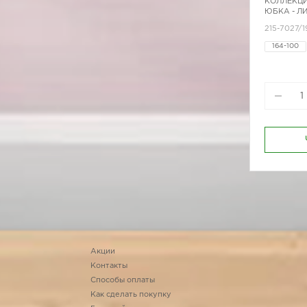
КОЛЛЕКЦИ
ЮБКА - Л
215-7027/1
164-100
164-96
170-80
Акции
Контакты
Способы оплаты
Как сделать покупку