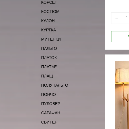
КОРСЕТ
170-84
КОСТЮМ
КУЛОН
КУРТКА
МИТЕНКИ
ПАЛЬТО
ПЛАТОК
ПЛАТЬЕ
ПЛАЩ
ПОЛУПАЛЬТО
ПОНЧО
ПУЛОВЕР
САРАФАН
СВИТЕР