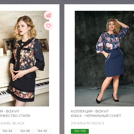
Я -
BIZKVIT
КОЛЛЕКЦИЯ -
BIZKVIT
ОРЖЕСТВО СТИЛЯ
ЮБКА - ЧЕРНИЛЬНЫЙ СОНЕТ
RASHEL BLACK
215-6154/М/3024/2
164-84
164-88
164-92
164-108