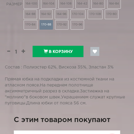
164-100
164-104
164-108
164-42
164-80
164-84
РАЗМЕР
164-88
164-92
164-96
170-104
170-108
170-80
170-84
170-88
170-92
170-96
В КОРЗИНУ
Состав : Полиэстер 62%, Вискоза 35%, Эластан 3%
Прямая юбка на подкладке из костюмной ткани на
атласном поясе.На переднем полотнище
аксимметричный разрез в складке.Застиежка на
"молнию"в боковом швек.Украшением служат крупные
пуговицы.Длина юбки от пояса 56 см.
C этим товаром покупают