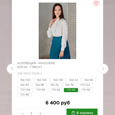
-3
КОЛЛЕКЦИЯ -
MASCHERE
К
БЛУЗА - ГЛИСАТ
Б
218-7402/3508-2
*
164-100
164-104
164-108
164-42
164-80
164-84
164-88
164-92
164-96
170-104
170-108
170-80
170-84
170-88
170-92
170-96
7
6 400 руб
В корзину