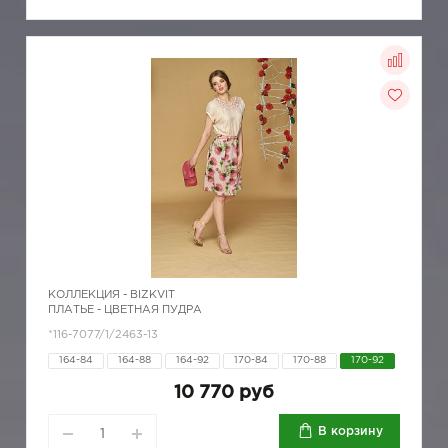
КОЛЛЕКЦИЯ -
BIZKVIT
ПЛАТЬЕ - ЦВЕТНАЯ ПУДРА
*116-7077/1/2463-13
164-84
164-88
164-92
170-84
170-88
170-92
10 770 руб
В корзину