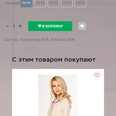
164-84
164-88
164-92
170-88
170-92
РАЗМЕР
В КОРЗИНУ
Состав : Полиэстер 65%, Вискоза 35%
C этим товаром покупают