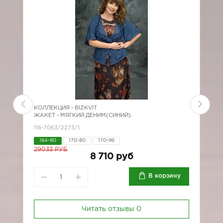
КОЛЛЕКЦИЯ -
BIZKVIT
К
ЖАКЕТ - МЯГКИЙ ДЕНИМ(СИНИЙ)
Ж
116-7063/2273/1
1
164-80
170-80
170-96
29033 РУБ
8 710 руб
В корзину
Читать отзывы
0