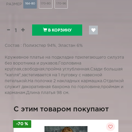
164-80
170-80
170-96
РАЗМЕР
В КОРЗИНУ
Состав : Полиэстер 94%, Эластан 6%
Кружевное платье на подкладке прилегающего силуэта
без воротника и рукавов.Горловина
круглая,свободная,пройма углубленная.Сзади большая
"капля",застегивается на 1 пуговку с навесной
петелькой.На полочке 2 накладных кармашка.Отделкой
служит декоративная бахрома по горловине,проймам и
карманам.Длина платья 98 см.
C этим товаром покупают
-70 %