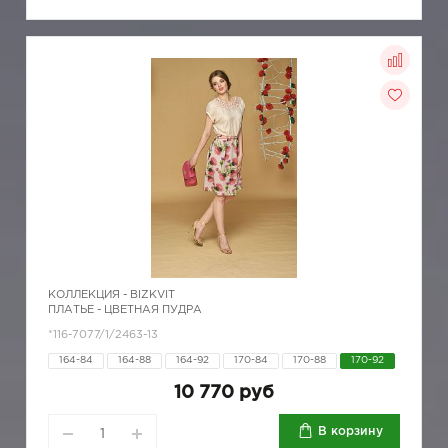
КОЛЛЕКЦИЯ -
BIZKVIT
ПЛАТЬЕ - ЦВЕТНАЯ ПУДРА
*116-7077/1/2463-13
164-84
164-88
164-92
170-84
170-88
170-92
10 770 руб
В корзину